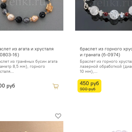
аслет из агата и хрусталя
браслет из горного хру
-0803-16)
и граната (б-0974)
слет из гранёных бусин агата
Браслет из горного хруста
аметр 8,5 мм), горного
лазерной обработкой (ди
сталя...
10 мм),...
450 руб
00 руб
900 руб