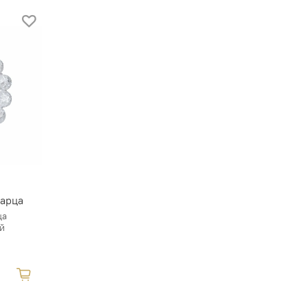
варца
ца
й