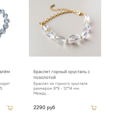
талём
браслет горный хрусталь с
позолотой
ходит
Браслет из горного хрусталя
,5
размером 8*9 - 12*14 мм.
Между...
2290 руб