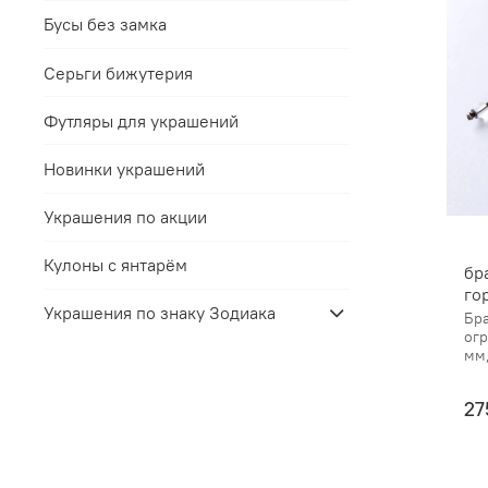
Бусы без замка
Серьги бижутерия
Футляры для украшений
Новинки украшений
Украшения по акции
Кулоны с янтарём
бр
го
Украшения по знаку Зодиака
Бра
огр
мм,
27