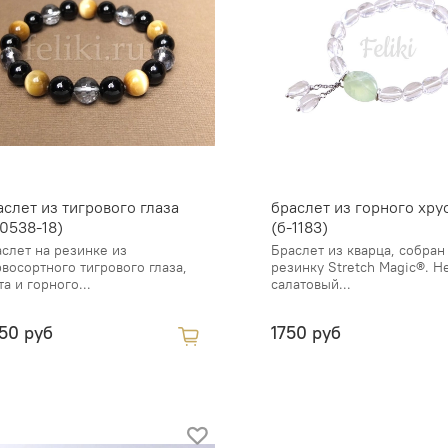
аслет из тигрового глаза
браслет из горного хру
-0538-18)
(б-1183)
слет на резинке из
Браслет из кварца, собран
восортного тигрового глаза,
резинку Stretch Magic®. 
та и горного...
салатовый...
50 руб
1750 руб