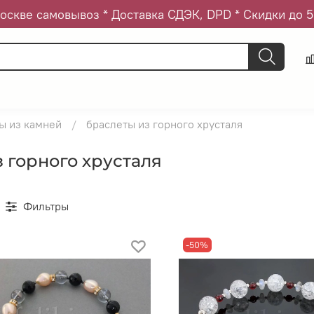
оскве самовывоз * Доставка СДЭК, DPD * Скидки до 
ы из камней
браслеты из горного хрусталя
 горного хрусталя
Фильтры
-50%