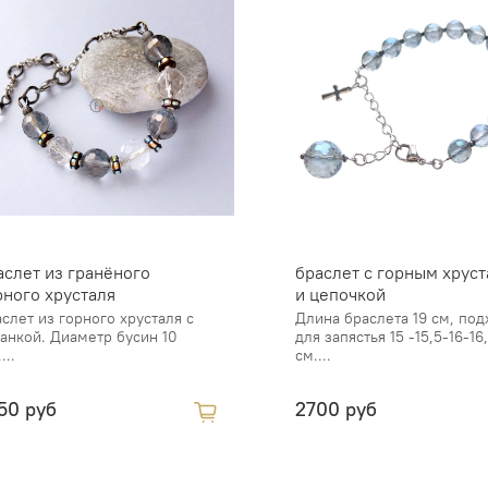
аслет из гранёного
браслет с горным хрус
рного хрусталя
и цепочкой
слет из горного хрусталя с
Длина браслета 19 см, под
анкой. Диаметр бусин 10
для запястья 15 -15,5-16-16
...
см....
50 руб
2700 руб