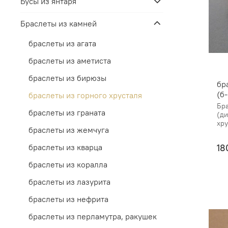
Бусы из янтаря
Браслеты из камней
браслеты из агата
браслеты из аметиста
браслеты из бирюзы
бр
(б
браслеты из горного хрусталя
Бра
браслеты из граната
(ди
хру
браслеты из жемчуга
18
браслеты из кварца
браслеты из коралла
браслеты из лазурита
браслеты из нефрита
браслеты из перламутра, ракушек