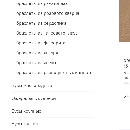
браслеты из раухтопаза
браслеты из розового кварца
браслеты из сердолика
браслеты из тигрового глаза
браслеты из флюорита
браслеты из янтаря
бр
браслеты из яшмы
(б
браслеты из разноцветных камней
Бра
пер
ага
Бусы многорядные
25
Ожерелья с кулоном
Бусы крупные
Бусы тонкие