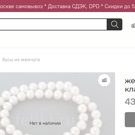
оскве самовывоз * Доставка СДЭК, DPD * Скидки до 
Бусы из жемчуга
же
кл
43
Нет в наличии