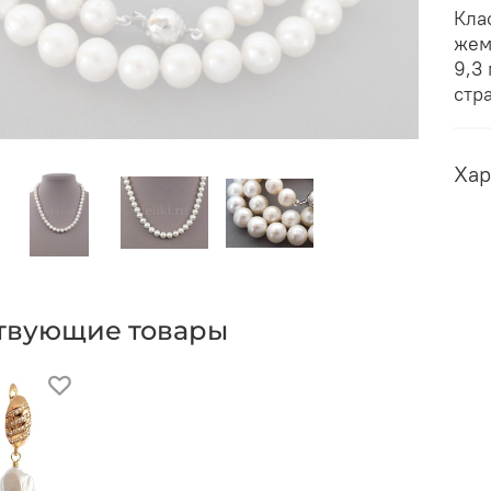
Кла
жем
9,3
стр
Хар
твующие товары