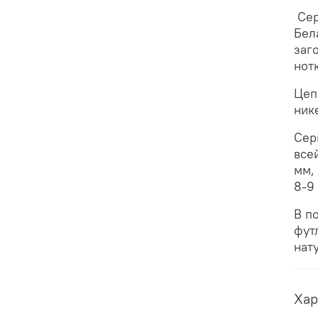
Сер
Бел
заг
нот
Цеп
ник
Сер
все
мм,
8-9
В п
фут
нат
Хар