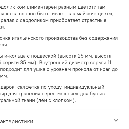
долик комплиментарен разным цветотипам.
ая кожа словно бы оживает, как майские цветы,
орелая с сердоликом приобретает страстные
ки.
очка итальянского производства без содержания
еля.
ьги-кольца с подвеской (высота 25 мм, высота
й серьги 35 мм). Внутренний диаметр серьги 11
 подходит для ушка с уровнем прокола от края до
 мм.
одарок: салфетка по уходу, индивидуальный
ляр для хранения серёг, мешочек для бус из
уральной ткани (лён с хлопком).
актеристики