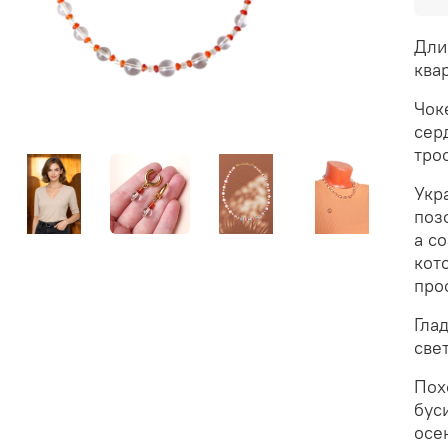
Дли
ква
Чок
сер
тро
Укр
поз
а с
кот
про
Гла
све
Пох
бус
осе