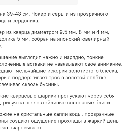
на 39-43 см. Чокер и серьги из прозрачного
рца и сердолика.
ер из кварца диаметром 9,5 мм, 8 мм и 4 мм,
долика 5 мм, собран на японский ювелирный
с.
ашение выглядит нежно и нарядно, тонкие
олоченные вставки не навязывают своё внимание,
оздают мельчайшие искорки золотистого блеска,
орые поддерживает трос в золотой оплётке,
свечивая сквозь бусины.
дкие кварцевые шарики пропускают через себя
т, рисуя на шее затейливые солнечные блики.
ожие на кристальные капли воды, прозрачные
ины создают ощущение прохлады в жаркий день,
нью очаровывают.