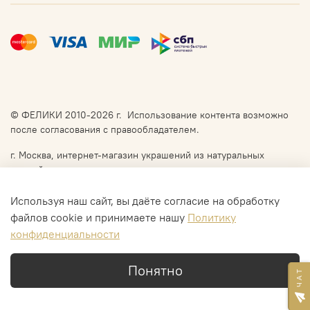
© ФЕЛИКИ 2010-2026 г. Использование контента возможно
после согласования с правообладателем.
г. Москва, интернет-магазин украшений из натуральных
камней
Доставка: СДЭК, DPD, Почта России, в Москве по
договорённости самовывоз или курьер.
Используя наш сайт, вы даёте согласие на обработку
файлов cookie и принимаете нашу
Политику
конфиденциальности
В корзину
Понятно
Ч А Т
Каталог
Поиск
Корзина
Избранное
Профиль