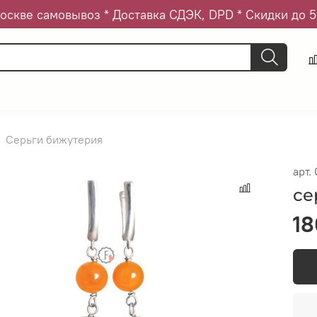
оскве самовывоз * Доставка СДЭК, DPD * Скидки до 
Серьги бижутерия
арт.
се
18