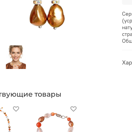
Сер
(ус
нат
стр
Общ
Хар
твующие товары