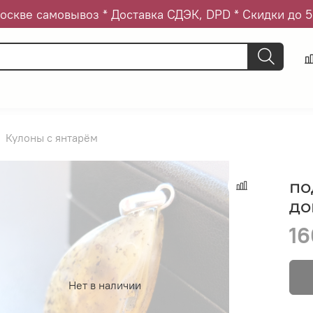
оскве самовывоз * Доставка СДЭК, DPD * Скидки до 
Кулоны с янтарём
по
до
16
Нет в наличии