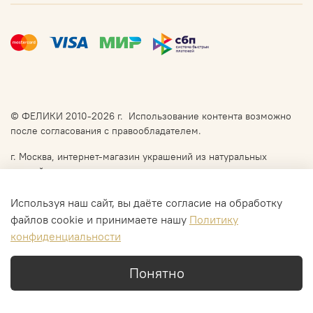
© ФЕЛИКИ 2010-2026 г. Использование контента возможно
после согласования с правообладателем.
г. Москва, интернет-магазин украшений из натуральных
камней
Доставка: СДЭК, DPD, Почта России, в Москве по
договорённости самовывоз или курьер.
Используя наш сайт, вы даёте согласие на обработку
файлов cookie и принимаете нашу
Политику
конфиденциальности
В корзину
Понятно
Каталог
Поиск
Корзина
Избранное
Профиль