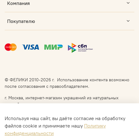
Компания
Покупателю
© ФЕЛИКИ 2010-2026 г. Использование контента возможно
после согласования с правообладателем.
г. Москва, интернет-магазин украшений из натуральных
камней
Доставка: СДЭК, DPD, Почта России, в Москве по
договорённости самовывоз или курьер.
Используя наш сайт, вы даёте согласие на обработку
файлов cookie и принимаете нашу
Политику
конфиденциальности
В корзину