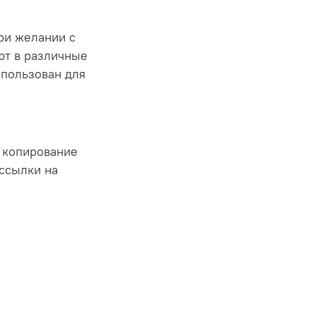
ри желании с
ют в различные
спользован для
е копирование
ссылки на