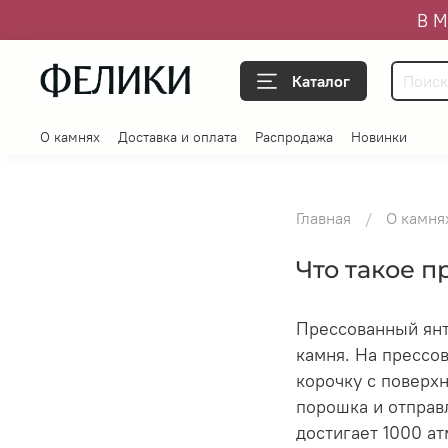
В М
Каталог
О камнях
Доставка и оплата
Распродажа
Новинки
Главная
О камня
Что такое 
Прессованный янт
камня. На прессо
корочку с поверхн
порошка и отправ
достигает 1000 ат