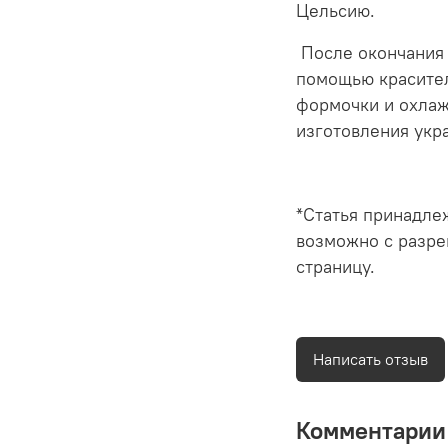
Цельсию.
После окончания 
помощью красител
формочки и охлаж
изготовления укр
*Статья принадлеж
возможно с разре
страницу.
Написать отзыв
Комментарии